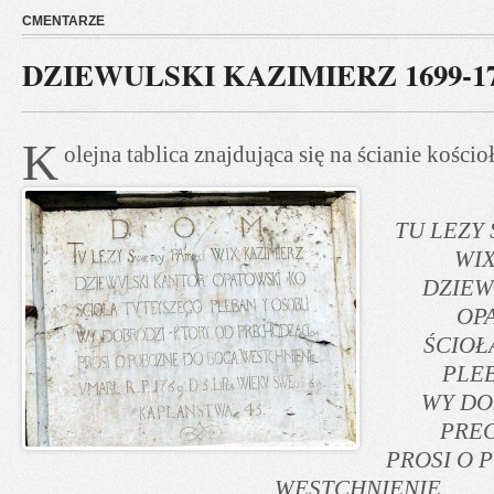
CMENTARZE
DZIEWULSKI KAZIMIERZ 1699-1
K
olejna tablica znajdująca się na ścianie kościo
TU LEZY
WIX
DZIEW
OP
ŚCIOŁ
PLEB
WY DO
PRE
PROSI O 
WESTCHNIENIE