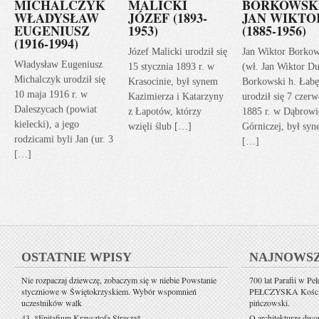
MICHALCZYK
MALICKI
BORKOWSK
WŁADYSŁAW
JÓZEF (1893-
JAN WIKTO
EUGENIUSZ
1953)
(1885-1956)
(1916-1994)
Józef Malicki urodził się
Jan Wiktor Borkow
Władysław Eugeniusz
15 stycznia 1893 r. w
(wł. Jan Wiktor Du
Michalczyk urodził się
Krasocinie, był synem
Borkowski h. Łabę
10 maja 1916 r. w
Kazimierza i Katarzyny
urodził się 7 czerw
Daleszycach (powiat
z Łapotów, którzy
1885 r. w Dąbrowi
kielecki), a jego
wzięli ślub […]
Górniczej, był sy
rodzicami byli Jan (ur. 3
[…]
[…]
OSTATNIE WPISY
NAJNOWS
Nie rozpaczaj dziewczę, zobaczym się w niebie Powstanie
700 lat Parafii w Pe
styczniowe w Świętokrzyskiem. Wybór wspomnień
PEŁCZYSKA Kościół 
uczestników walk
pińczowski.
43. *Epitafium Krzysztofa Strasza*
O architekturze dwo