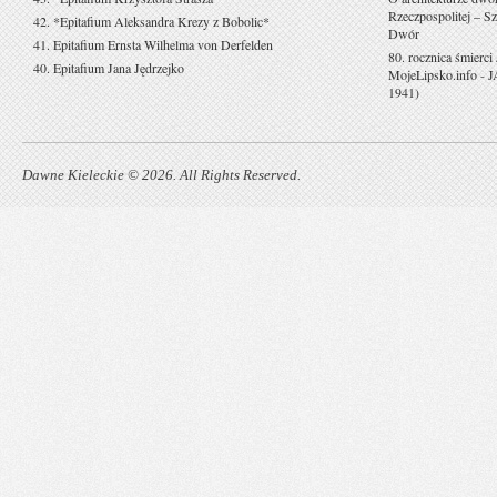
Rzeczpospolitej – Sz
42. *Epitafium Aleksandra Krezy z Bobolic*
Dwór
41. Epitafium Ernsta Wilhelma von Derfelden
80. rocznica śmierci
40. Epitafium Jana Jędrzejko
MojeLipsko.info
-
J
1941)
Dawne Kieleckie © 2026. All Rights Reserved.