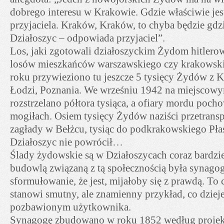
dobrego interesu w Krakowie. Gdzie właściwie jes
przyjaciela. Kraków, Kraków, to chyba będzie gdz
Działoszyc – odpowiada przyjaciel”.
Los, jaki zgotowali działoszyckim Żydom hitler
losów mieszkańców warszawskiego czy krakowski
roku przywieziono tu jeszcze 5 tysięcy Żydów z 
Łodzi, Poznania. We wrześniu 1942 na miejscow
rozstrzelano półtora tysiąca, a ofiary mordu po
mogiłach. Osiem tysięcy Żydów naziści przetrans
zagłady w Bełżcu, tysiąc do podkrakowskiego Pł
Działoszyc nie powrócił…
Ślady żydowskie są w Działoszycach coraz bardzie
budowlą związaną z tą społecznością była synagoga
sformułowanie, że jest, mijałoby się z prawdą. To c
stanowi smutny, ale znamienny przykład, co dzieje
pozbawionym użytkownika.
Synagogę zbudowano w roku 1852 według projekt