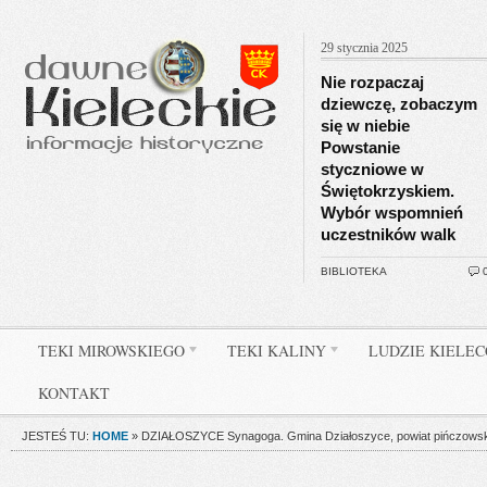
29 stycznia 2025
Nie rozpaczaj
dziewczę, zobaczym
się w niebie
Powstanie
styczniowe w
Świętokrzyskiem.
Wybór wspomnień
uczestników walk
BIBLIOTEKA
TEKI MIROWSKIEGO
TEKI KALINY
LUDZIE KIELE
KONTAKT
JESTEŚ TU:
HOME
»
DZIAŁOSZYCE Synagoga. Gmina Działoszyce, powiat pińczowsk