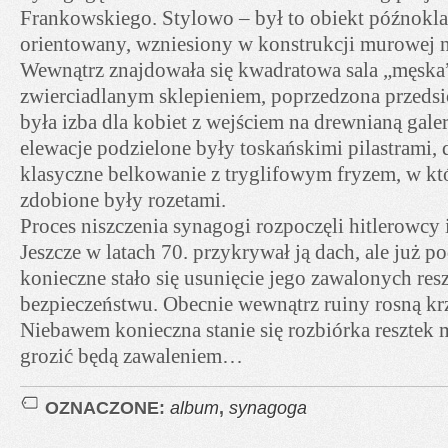
Frankowskiego. Stylowo – był to obiekt późnokla
orientowany, wzniesiony w konstrukcji murowej na
Wewnątrz znajdowała się kwadratowa sala „męska”
zwierciadlanym sklepieniem, poprzedzona przeds
była izba dla kobiet z wejściem na drewnianą gale
elewacje podzielone były toskańskimi pilastrami,
klasyczne belkowanie z tryglifowym fryzem, w k
zdobione były rozetami.
Proces niszczenia synagogi rozpoczęli hitlerowcy i
Jeszcze w latach 70. przykrywał ją dach, ale już po
konieczne stało się usunięcie jego zawalonych res
bezpieczeństwu. Obecnie wewnątrz ruiny rosną kr
Niebawem konieczna stanie się rozbiórka resztek 
grozić będą zawaleniem…
OZNACZONE:
album
,
synagoga