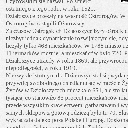
Czyżowskim się nazwał. Po śmierci
ostatniego z tego rodu, w roku 1520,
Działoszyce przeszły na własność Ostrorogów. W 
Ostrorogów zastąpili Ożarowscy.
Za czasów Ostrogskich Działoszyce były ośrodkie
niezbyt jednak dynamicznie rozwijającym się, gd
liczyły tylko 468 mieszkańców. W 1788 miasto uz
11 jarmarków rocznie; a mieszkańców było 720. P
Działoszyce utraciły w roku 1869, ale przywrócon
niepodległości, w roku 1919.
Niezwykle istotnym dla Działoszyc stał się wyda
przywilej swobodnego osiedlania się w mieście 
Żydów w Działoszycach mieszkało 651, ale sto lat 
tysiąca, co stanowiło 83 procent mieszkańców mia
przede wszystkim krawiectwem, garbarstwem i wy
samych sklepów z gotową odzieżą było tu 70. Sła
wykraczała daleko poza Polskę i Europę. Doskona
anegdota: „Jeden z nowojorskich Żydów ma na wi