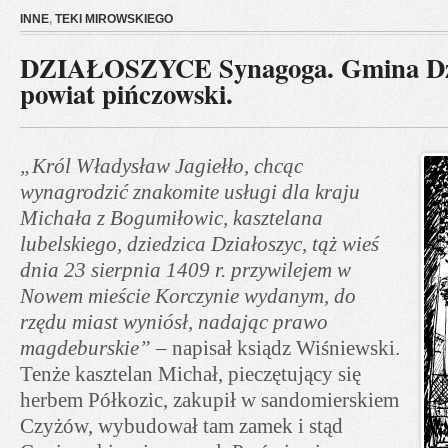
INNE
,
TEKI MIROWSKIEGO
DZIAŁOSZYCE Synagoga. Gmina Dzi
powiat pińczowski.
„Król Władysław Jagiełło, chcąc
wynagrodzić znakomite usługi dla kraju
Michała z Bogumiłowic, kasztelana
lubelskiego, dziedzica Działoszyc, tąż wieś
dnia 23 sierpnia 1409 r. przywilejem w
Nowem mieście Korczynie wydanym, do
rzędu miast wyniósł, nadając prawo
magdeburskie”
– napisał ksiądz Wiśniewski.
Tenże kasztelan Michał, pieczętujący się
herbem Półkozic, zakupił w sandomierskiem
Czyżów, wybudował tam zamek i stąd