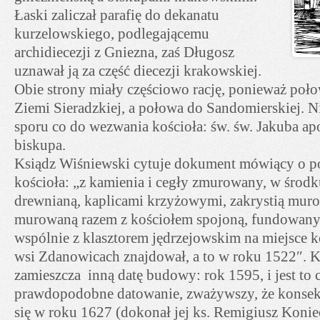
Łaski zaliczał parafię do dekanatu
kurzelowskiego, podlegającemu
archidiecezji z Gniezna, zaś Długosz
uznawał ją za część diecezji krakowskiej.
Obie strony miały częściowo rację, ponieważ poło
Ziemi Sieradzkiej, a połowa do Sandomierskiej. N
sporu co do wezwania kościoła: św. św. Jakuba ap
biskupa.
Ksiądz Wiśniewski cytuje dokument mówiący o p
kościoła: „z kamienia i cegły zmurowany, w środk
drewnianą, kaplicami krzyżowymi, zakrystią muro
murowaną razem z kościołem spojoną, fundowany 
wspólnie z klasztorem jędrzejowskim na miejsce ko
wsi Zdanowicach znajdował, a to w roku 1522″. 
zamieszcza inną datę budowy: rok 1595, i jest to 
prawdopodobne datowanie, zważywszy, że konsekr
się w roku 1627 (dokonał jej ks. Remigiusz Konie