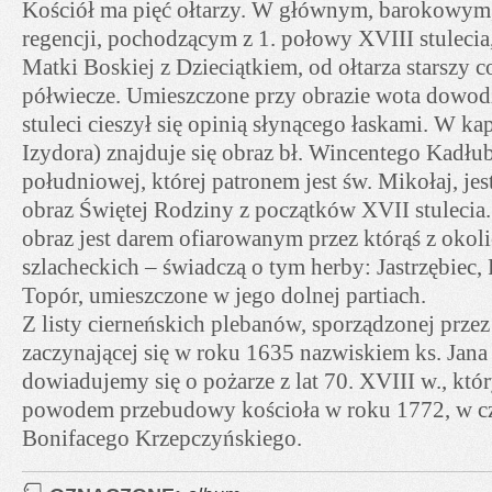
Kościół ma pięć ołtarzy. W głównym, barokowym, 
regencji, pochodzącym z 1. połowy XVIII stulecia,
Matki Boskiej z Dzieciątkiem, od ołtarza starszy c
półwiecze. Umieszczone przy obrazie wota dowodz
stuleci cieszył się opinią słynącego łaskami. W ka
Izydora) znajduje się obraz bł. Wincentego Kadłu
południowej, której patronem jest św. Mikołaj, je
obraz Świętej Rodziny z początków XVII stulecia. 
obraz jest darem ofiarowanym przez którąś z okol
szlacheckich – świadczą o tym herby: Jastrzębiec,
Topór, umieszczone w jego dolnej partiach.
Z listy cierneńskich plebanów, sporządzonej przez
zaczynającej się w roku 1635 nazwiskiem ks. Jana
dowiadujemy się o pożarze z lat 70. XVIII w., któ
powodem przebudowy kościoła w roku 1772, w cz
Bonifacego Krzepczyńskiego.