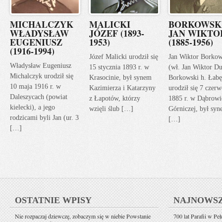
MICHALCZYK
MALICKI
BORKOWSK
WŁADYSŁAW
JÓZEF (1893-
JAN WIKTO
EUGENIUSZ
1953)
(1885-1956)
(1916-1994)
Józef Malicki urodził się
Jan Wiktor Borkow
Władysław Eugeniusz
15 stycznia 1893 r. w
(wł. Jan Wiktor Du
Michalczyk urodził się
Krasocinie, był synem
Borkowski h. Łabę
10 maja 1916 r. w
Kazimierza i Katarzyny
urodził się 7 czerw
Daleszycach (powiat
z Łapotów, którzy
1885 r. w Dąbrowi
kielecki), a jego
wzięli ślub […]
Górniczej, był sy
rodzicami byli Jan (ur. 3
[…]
[…]
OSTATNIE WPISY
NAJNOWS
Nie rozpaczaj dziewczę, zobaczym się w niebie Powstanie
700 lat Parafii w Pe