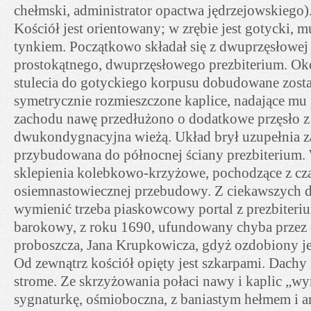
chełmski, administrator opactwa jędrzejowskiego)
Kościół jest orientowany; w zrębie jest gotycki, 
tynkiem. Początkowo składał się z dwuprzęsłowej
prostokątnego, dwuprzęsłowego prezbiterium. O
stulecia do gotyckiego korpusu dobudowane zost
symetrycznie rozmieszczone kaplice, nadające mu 
zachodu nawę przedłużono o dodatkowe przęsło z
dwukondygnacyjna wieżą. Układ brył uzupełnia z
przybudowana do północnej ściany prezbiterium.
sklepienia kolebkowo-krzyżowe, pochodzące z c
osiemnastowiecznej przebudowy. Z ciekawszych de
wymienić trzeba piaskowcowy portal z prezbiteriu
barokowy, z roku 1690, ufundowany chyba przez
proboszcza, Jana Krupkowicza, gdyż ozdobiony jes
Od zewnątrz kościół opięty jest szkarpami. Dach
strome. Ze skrzyżowania połaci nawy i kaplic „wy
sygnaturkę, ośmioboczna, z baniastym hełmem i a