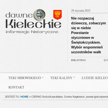
29 stycznia 2025
Nie rozpaczaj
dziewczę, zobaczym
się w niebie
Powstanie
styczniowe w
Świętokrzyskiem.
Wybór wspomnień
uczestników walk
BIBLIOTEKA
TEKI MIROWSKIEGO
TEKI KALINY
LUDZIE KIELE
KONTAKT
JESTEŚ TU:
HOME
»
CIERNO Kościół parafialny. Gmina Nagłowice, powiat jędrzejowsk