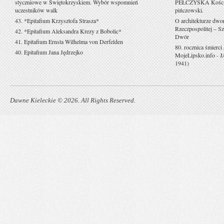
styczniowe w Świętokrzyskiem. Wybór wspomnień
PEŁCZYSKA Kościół 
uczestników walk
pińczowski.
43. *Epitafium Krzysztofa Strasza*
O architekturze dwo
Rzeczpospolitej – Sz
42. *Epitafium Aleksandra Krezy z Bobolic*
Dwór
41. Epitafium Ernsta Wilhelma von Derfelden
80. rocznica śmierci
40. Epitafium Jana Jędrzejko
MojeLipsko.info
-
J
1941)
Dawne Kieleckie © 2026. All Rights Reserved.