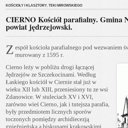
KOŚCIOŁY I KLASZTORY
,
TEKI MIROWSKIEGO
CIERNO Kościół parafialny. Gmina N
powiat jędrzejowski.
Z
espół kościoła parafialnego pod wezwaniem św
murowany z 1595 r.
Cierno leży w pobliżu drogi łączącej
Jędrzejów ze Szczekocinami. Według
Łaskiego kościół w Ciernie stał już w
wieku XII lub XIII, przeniesiony tu ze wsi
Zdanowice. W stuleciach XV i XVI,
zarówno wieś Cierno, jak i tutejsza parafia,
były przedmiotem licznych sporów
toczonych pomiędzy archidiecezją
gnieźnieńską a biskupami krakowskimi.