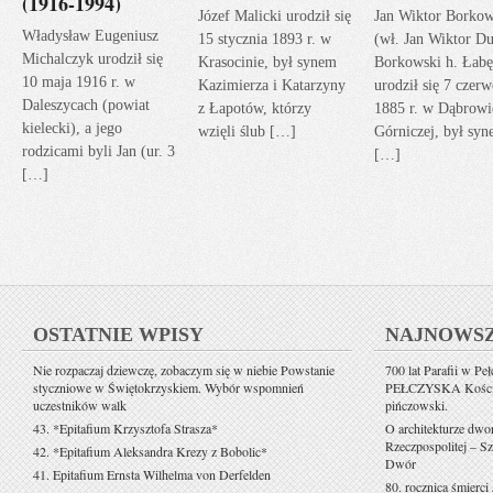
(1916-1994)
Józef Malicki urodził się
Jan Wiktor Borkow
Władysław Eugeniusz
15 stycznia 1893 r. w
(wł. Jan Wiktor Du
Michalczyk urodził się
Krasocinie, był synem
Borkowski h. Łabę
10 maja 1916 r. w
Kazimierza i Katarzyny
urodził się 7 czerw
Daleszycach (powiat
z Łapotów, którzy
1885 r. w Dąbrowi
kielecki), a jego
wzięli ślub […]
Górniczej, był sy
rodzicami byli Jan (ur. 3
[…]
[…]
OSTATNIE WPISY
NAJNOWS
Nie rozpaczaj dziewczę, zobaczym się w niebie Powstanie
700 lat Parafii w Pe
styczniowe w Świętokrzyskiem. Wybór wspomnień
PEŁCZYSKA Kościół 
uczestników walk
pińczowski.
43. *Epitafium Krzysztofa Strasza*
O architekturze dwo
Rzeczpospolitej – Sz
42. *Epitafium Aleksandra Krezy z Bobolic*
Dwór
41. Epitafium Ernsta Wilhelma von Derfelden
80. rocznica śmierci