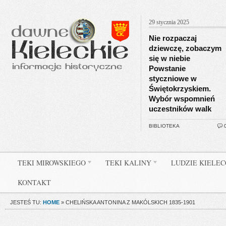
29 stycznia 2025
Nie rozpaczaj
dziewczę, zobaczym
się w niebie
Powstanie
styczniowe w
Świętokrzyskiem.
Wybór wspomnień
uczestników walk
BIBLIOTEKA
TEKI MIROWSKIEGO
TEKI KALINY
LUDZIE KIELE
KONTAKT
JESTEŚ TU:
HOME
»
CHELIŃSKA ANTONINA Z MAKÓLSKICH 1835-1901