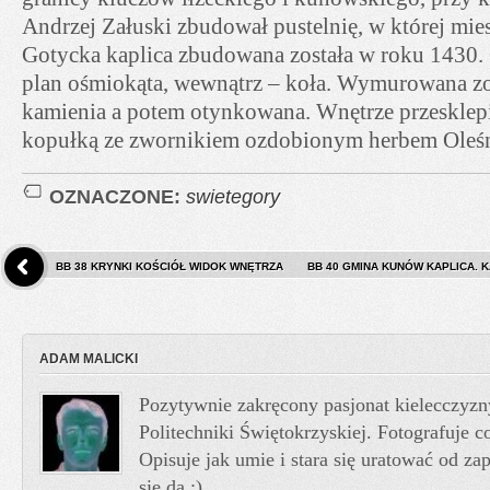
Andrzej Załuski zbudował pustelnię, w której mie
Gotycka kaplica zbudowana została w roku 1430.
plan ośmiokąta, wewnątrz – koła. Wymurowana zos
kamienia a potem otynkowana. Wnętrze przesklepi
kopułką ze zwornikiem ozdobionym herbem Oleśn
OZNACZONE:
swietegory
BB 38 KRYNKI KOŚCIÓŁ WIDOK WNĘTRZA
BB 40 GMINA KUNÓW KAPLICA. K
ADAM MALICKI
Pozytywnie zakręcony pasjonat kielecczyzn
Politechniki Świętokrzyskiej. Fotografuje co
Opisuje jak umie i stara się uratować od z
się da :)