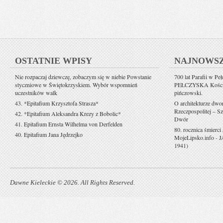
OSTATNIE WPISY
NAJNOWS
Nie rozpaczaj dziewczę, zobaczym się w niebie Powstanie
700 lat Parafii w Pe
styczniowe w Świętokrzyskiem. Wybór wspomnień
PEŁCZYSKA Kościół 
uczestników walk
pińczowski.
43. *Epitafium Krzysztofa Strasza*
O architekturze dwo
Rzeczpospolitej – Sz
42. *Epitafium Aleksandra Krezy z Bobolic*
Dwór
41. Epitafium Ernsta Wilhelma von Derfelden
80. rocznica śmierci
40. Epitafium Jana Jędrzejko
MojeLipsko.info
-
J
1941)
Dawne Kieleckie © 2026. All Rights Reserved.