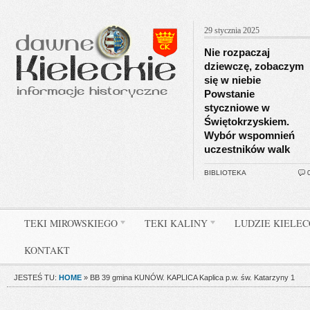
29 stycznia 2025
Nie rozpaczaj
dziewczę, zobaczym
się w niebie
Powstanie
styczniowe w
Świętokrzyskiem.
Wybór wspomnień
uczestników walk
BIBLIOTEKA
TEKI MIROWSKIEGO
TEKI KALINY
LUDZIE KIELE
KONTAKT
JESTEŚ TU:
HOME
»
BB 39 gmina KUNÓW. KAPLICA Kaplica p.w. św. Katarzyny 1