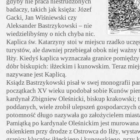
gdyby nie praca niestrudzonych
badaczy, takich jak księża: Józef
Gacki, Jan Wiśniewski czy
Aleksander Bastrzykowski – nie
wiedzielibyśmy o nich chyba nic.
Kaplica św. Katarzyny stoi w miejscu rzadko ucz
turystów, ale dawniej przebiegał obok niej ważny 
Iłży. Kiedyś kaplica wyznaczała granice pomięd
dóbr biskupich: iłżeckim i kunowskim. Teraz miejs
nazywane jest Kaplicą.
Ksiądz Bastrzykowski pisał w swej monografii pa
początkach XV wieku upodobał sobie Kunów pier
kardynał Zbigniew Oleśnicki, biskup krakowski; 
poddanych, wiele zrobił ulepszeń gospodarczych d
potomność długo nazywała go założycielem miasta,
Pamiątką po kardynale Oleśnickim jest murowana 
okienkiem przy drodze z Ostrowca do Iłży, wystaw
granicy kluczów iłżeckiego i kunowskiego, przy k