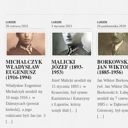
LUDZIE
LUDZIE
LUDZIE
26 czerwca 2022
3 stycznia 2021
24 października 2020
MICHALCZYK
MALICKI
BORKOWSK
WŁADYSŁAW
JÓZEF (1893-
JAN WIKTO
EUGENIUSZ
1953)
(1885-1956)
(1916-1994)
Józef Malicki urodził się
Jan Wiktor Borkow
Władysław Eugeniusz
15 stycznia 1893 r. w
(wł. Jan Wiktor Du
Michalczyk urodził się
Krasocinie, był synem
Borkowski h. Łabę
10 maja 1916 r. w
Kazimierza i Katarzyny
urodził się 7 czerw
Daleszycach (powiat
z Łapotów, którzy
1885 r. w Dąbrowi
kielecki), a jego
wzięli ślub […]
Górniczej, był sy
rodzicami byli Jan (ur. 3
[…]
[…]