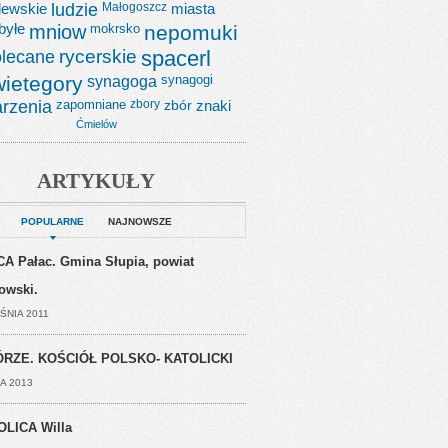
lewskie
ludzie
Małogoszcz
miasta
byłe
mniow
mokrsko
nepomuki
lecane
rycerskie
spacerl
wietegory
synagoga
synagogi
rzenia
zapomniane
zbory
zbór
znaki
Ćmielów
ARTYKUŁY
POPULARNE
NAJNOWSZE
A Pałac. Gmina Słupia, powiat
jowski.
ŚNIA 2011
RZE. KOŚCIÓŁ POLSKO- KATOLICKI
A 2013
OLICA Willa