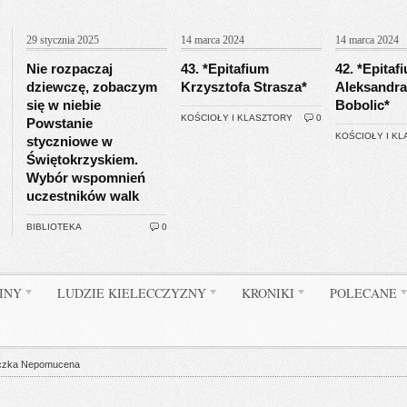
29 stycznia 2025
14 marca 2024
14 marca 2024
Nie rozpaczaj
43. *Epitafium
42. *Epitaf
dziewczę, zobaczym
Krzysztofa Strasza*
Aleksandra
się w niebie
Bobolic*
KOŚCIOŁY I KLASZTORY
0
Powstanie
KOŚCIOŁY I K
styczniowe w
Świętokrzyskiem.
Wybór wspomnień
uczestników walk
BIBLIOTEKA
0
INY
LUDZIE KIELECCZYZNY
KRONIKI
POLECANE
iczka Nepomucena