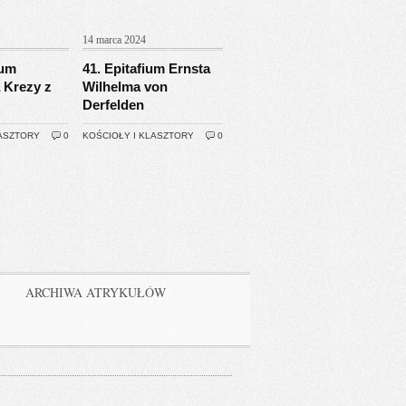
14 marca 2024
ium
41. Epitafium Ernsta
 Krezy z
Wilhelma von
Derfelden
LASZTORY
0
KOŚCIOŁY I KLASZTORY
0
ARCHIWA ATRYKUŁÓW