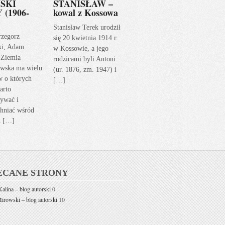
SKI
STANISŁAW –
 (1906-
kowal z Kossowa
Stanisław Terek urodził
rzegorz
się 20 kwietnia 1914 r.
ki, Adam
w Kossowie, a jego
 Ziemia
rodzicami byli Antoni
wska ma wielu
(ur. 1876, zm. 1947) i
w o których
[…]
arto
ywać i
hniać wśród
h […]
ECANE STRONY
alina – blog autorski
0
rowski – blog autorski
10