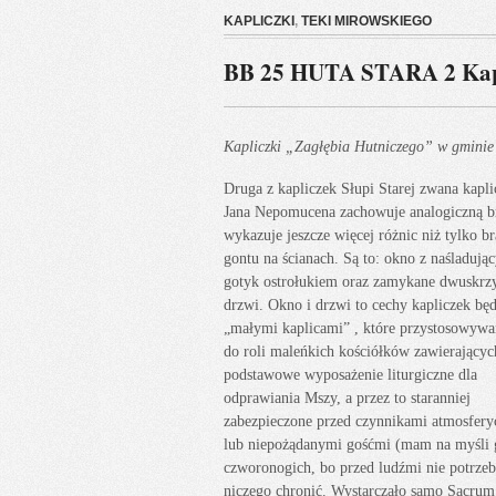
KAPLICZKI
,
TEKI MIROWSKIEGO
BB 25 HUTA STARA 2 Kap
Kapliczki „Zagłębia Hutniczego” w gminie 
Druga z kapliczek Słupi Starej zwana kapli
Jana Nepomucena zachowuje analogiczną br
wykazuje jeszcze więcej różnic niż tylko b
gontu na ścianach. Są to: okno z naśladują
gotyk ostrołukiem oraz zamykane dwuskrz
drzwi. Okno i drzwi to cechy kapliczek bę
„małymi kaplicami” , które przystosowywa
do roli maleńkich kościółków zawierającyc
podstawowe wyposażenie liturgiczne dla
odprawiania Mszy, a przez to staranniej
zabezpieczone przed czynnikami atmosfer
lub niepożądanymi gośćmi (mam na myśli 
czworonogich, bo przed ludźmi nie potrz
niczego chronić. Wystarczało samo Sacr