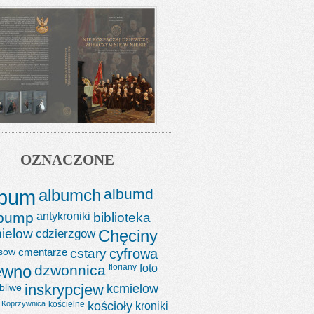
OZNACZONE
lbum
albumch
albumd
lbump
antykroniki
biblioteka
ielow
cdzierzgow
Chęciny
sow
cmentarze
cstary
cyfrowa
ewno
dzwonnica
floriany
foto
bliwe
inskrypcjew
kcmielow
Koprzywnica
kościelne
kościoły
kroniki