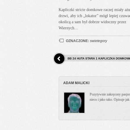
Kapliczki stricte domkowe raczej miały aż
drzwi, aby ich „lokator” mógł lepiej czuwa
okolicą a sam był dobrze widoczny przez
Wiernych…
OZNACZONE:
swietegory
BB 24 HUTA STARA 1 KAPLICZKA DOMKOW
ADAM MALICKI
Pozytywnie zakręcony pasjona
nieco i jako tako. Opisuje ja