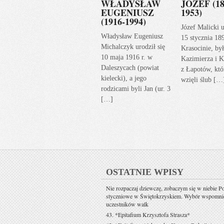
WŁADYSŁAW
JÓZEF (18
EUGENIUSZ
1953)
(1916-1994)
Józef Malicki u
Władysław Eugeniusz
15 stycznia 18
Michalczyk urodził się
Krasocinie, by
10 maja 1916 r. w
Kazimierza i K
Daleszycach (powiat
z Łapotów, któ
kielecki), a jego
wzięli ślub […
rodzicami byli Jan (ur. 3
[…]
OSTATNIE WPISY
Nie rozpaczaj dziewczę, zobaczym się w niebie P
styczniowe w Świętokrzyskiem. Wybór wspomni
uczestników walk
43. *Epitafium Krzysztofa Strasza*