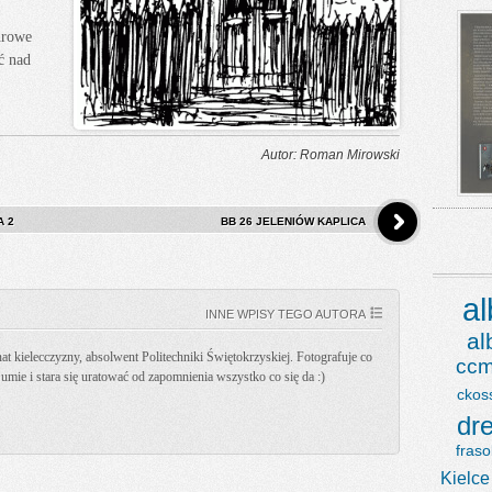
urowe
ć nad
Autor: Roman Mirowski
A 2
BB 26 JELENIÓW KAPLICA
a
INNE WPISY TEGO AUTORA
a
t kielecczyzny, absolwent Politechniki Świętokrzyskiej. Fotografuje co
ccm
k umie i stara się uratować od zapomnienia wszystko co się da :)
ckos
dr
fraso
Kielce