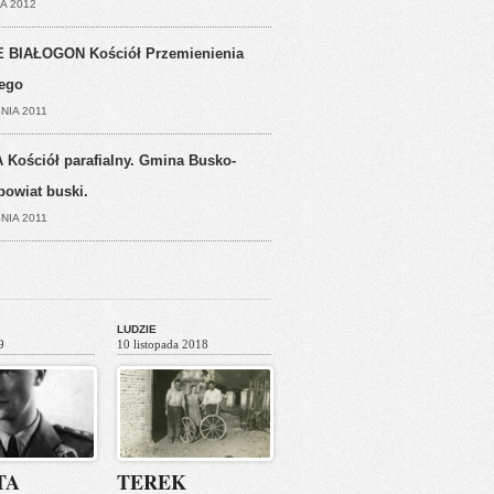
A 2012
 BIAŁOGON Kościół Przemienienia
ego
NIA 2011
 Kościół parafialny. Gmina Busko-
powiat buski.
NIA 2011
LUDZIE
9
10 listopada 2018
TA
TEREK