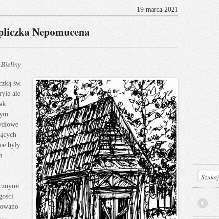
19 marca 2021
liczka Nepomucena
Bieliny
czką św.
yłę ale
rak
cym
ydłowe
dących
ne były
h
ycznymi
gości
ebowano
Prev
um…