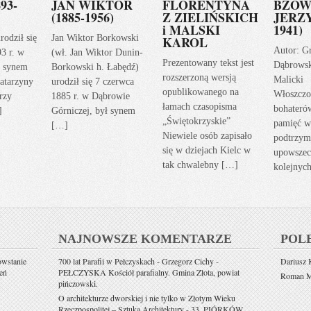
93-
JAN WIKTOR
FLORENTYNA
BZOW
(1885-1956)
Z ZIELIŃSKICH
JERZY
i MALSKI
1941)
rodził się
Jan Wiktor Borkowski
KAROL
Autor: G
93 r. w
(wł. Jan Wiktor Dunin-
Prezentowany tekst jest
Dąbrows
ł synem
Borkowski h. Łabędź)
rozszerzoną wersją
Malicki
atarzyny
urodził się 7 czerwca
opublikowanego na
Włoszczo
rzy
1885 r. w Dąbrowie
łamach czasopisma
bohateró
]
Górniczej, był synem
„Świętokrzyskie”
pamięć w
[…]
Niewiele osób zapisało
podtrzym
się w dziejach Kielc w
upowszec
tak chwalebny […]
kolejnyc
NAJNOWSZE KOMENTARZE
POL
owstanie
700 lat Parafii w Pełczyskach - Grzegorz Cichy
-
Dariusz K
eń
PEŁCZYSKA Kościół parafialny. Gmina Złota, powiat
Roman Mi
pińczowski.
O architekturze dworskiej i nie tylko w Złotym Wieku
Rzeczpospolitej – Sztuka Architektury
-
33. PIÓRKÓW.