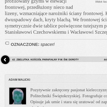
profilowany gzyms w elewacji
Widok fas
frontowej, przedłużony nieco nad
lizeny, wzmacniające narożniki ściany frontowej.
dwuspadowy dach, kryty blachą. We frontowej śc
symetrycznie dwie tablice poświęcone tutejszym p
Stanisławowi Czechowskiemu i Wacławowi Szcze
OZNACZONE:
spacerl
42. ZBELUTKA. KOŚCIÓŁ PARAFIALNY P.W. ŚW. DOROTY
44
ADAM MALICKI
Pozytywnie zakręcony pasjonat kielecczyzn
Politechniki Świętokrzyskiej. Fotografuje co
Opisuje jak umie i stara się uratować od z