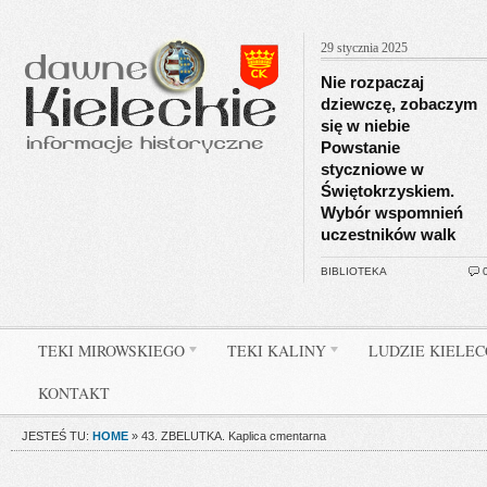
29 stycznia 2025
Nie rozpaczaj
dziewczę, zobaczym
się w niebie
Powstanie
styczniowe w
Świętokrzyskiem.
Wybór wspomnień
uczestników walk
BIBLIOTEKA
TEKI MIROWSKIEGO
TEKI KALINY
LUDZIE KIELE
KONTAKT
JESTEŚ TU:
HOME
»
43. ZBELUTKA. Kaplica cmentarna