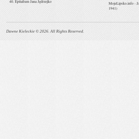
40. Epitafium Jana Jędrzejko
MojeLipsko.info
-
J
1941)
Dawne Kieleckie © 2026. All Rights Reserved.