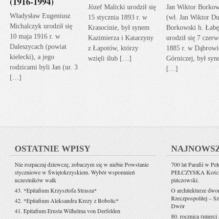
(1916-1994)
Józef Malicki urodził się
Jan Wiktor Borkow
Władysław Eugeniusz
15 stycznia 1893 r. w
(wł. Jan Wiktor Du
Michalczyk urodził się
Krasocinie, był synem
Borkowski h. Łabę
10 maja 1916 r. w
Kazimierza i Katarzyny
urodził się 7 czerw
Daleszycach (powiat
z Łapotów, którzy
1885 r. w Dąbrowi
kielecki), a jego
wzięli ślub […]
Górniczej, był sy
rodzicami byli Jan (ur. 3
[…]
[…]
OSTATNIE WPISY
NAJNOWS
Nie rozpaczaj dziewczę, zobaczym się w niebie Powstanie
700 lat Parafii w Pe
styczniowe w Świętokrzyskiem. Wybór wspomnień
PEŁCZYSKA Kościół 
uczestników walk
pińczowski.
43. *Epitafium Krzysztofa Strasza*
O architekturze dwo
Rzeczpospolitej – Sz
42. *Epitafium Aleksandra Krezy z Bobolic*
Dwór
41. Epitafium Ernsta Wilhelma von Derfelden
80. rocznica śmierci