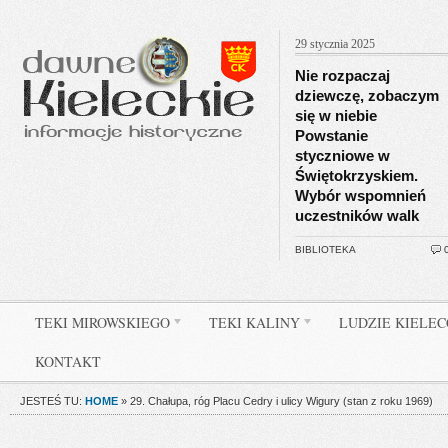
29 stycznia 2025
Nie rozpaczaj
dziewczę, zobaczym
się w niebie
Powstanie
styczniowe w
Świętokrzyskiem.
Wybór wspomnień
uczestników walk
BIBLIOTEKA
TEKI MIROWSKIEGO
TEKI KALINY
LUDZIE KIELE
KONTAKT
JESTEŚ TU:
HOME
»
29. Chałupa, róg Placu Cedry i ulicy Wigury (stan z roku 1969)