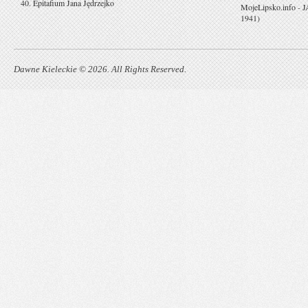
40. Epitafium Jana Jędrzejko
MojeLipsko.info
-
J
1941)
Dawne Kieleckie © 2026. All Rights Reserved.