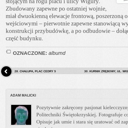
stojącym na rogu placu i ulicy Wigury.
Zbudowany zapewne po ostatniej wojnie,
miał dwuokienną elewacje frontową, poszerzoną o
wejściowymi – pierwotnie zapewne stanowiącą w
konstrukcji przybudówkę, a po odbudowie – dołąc
część budynku.
OZNACZONE:
albumd
28. CHAŁUPA, PLAC CEDRY 5
30. KURNIK ZRĘBOWY, UL. WIG
ADAM MALICKI
Pozytywnie zakręcony pasjonat kielecczyzn
Politechniki Świętokrzyskiej. Fotografuje co
Opisuje jak umie i stara się uratować od z