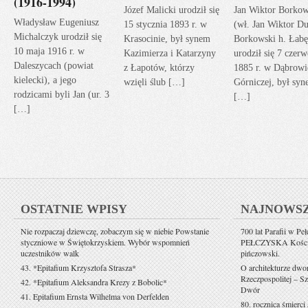
(1916-1994)
Józef Malicki urodził się
Jan Wiktor Borkow
Władysław Eugeniusz
15 stycznia 1893 r. w
(wł. Jan Wiktor Du
Michalczyk urodził się
Krasocinie, był synem
Borkowski h. Łabę
10 maja 1916 r. w
Kazimierza i Katarzyny
urodził się 7 czerw
Daleszycach (powiat
z Łapotów, którzy
1885 r. w Dąbrowi
kielecki), a jego
wzięli ślub […]
Górniczej, był sy
rodzicami byli Jan (ur. 3
[…]
[…]
OSTATNIE WPISY
NAJNOWS
Nie rozpaczaj dziewczę, zobaczym się w niebie Powstanie
700 lat Parafii w Pe
styczniowe w Świętokrzyskiem. Wybór wspomnień
PEŁCZYSKA Kościół 
uczestników walk
pińczowski.
43. *Epitafium Krzysztofa Strasza*
O architekturze dwo
Rzeczpospolitej – Sz
42. *Epitafium Aleksandra Krezy z Bobolic*
Dwór
41. Epitafium Ernsta Wilhelma von Derfelden
80. rocznica śmierci