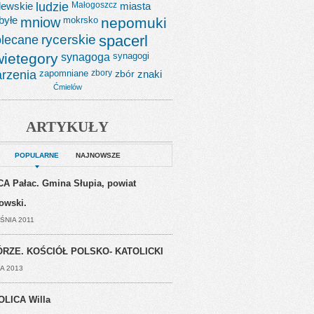
lewskie
ludzie
Małogoszcz
miasta
byłe
mniow
mokrsko
nepomuki
lecane
rycerskie
spacerl
wietegory
synagoga
synagogi
rzenia
zapomniane
zbory
zbór
znaki
Ćmielów
ARTYKUŁY
POPULARNE
NAJNOWSZE
A Pałac. Gmina Słupia, powiat
jowski.
ŚNIA 2011
RZE. KOŚCIÓŁ POLSKO- KATOLICKI
A 2013
OLICA Willa