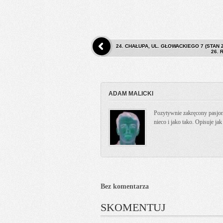
24. CHAŁUPA, UL. GŁOWACKIEGO 7 (STAN 
26. 
ADAM MALICKI
Pozytywnie zakręcony pasjona
nieco i jako tako. Opisuje ja
Bez komentarza
SKOMENTUJ