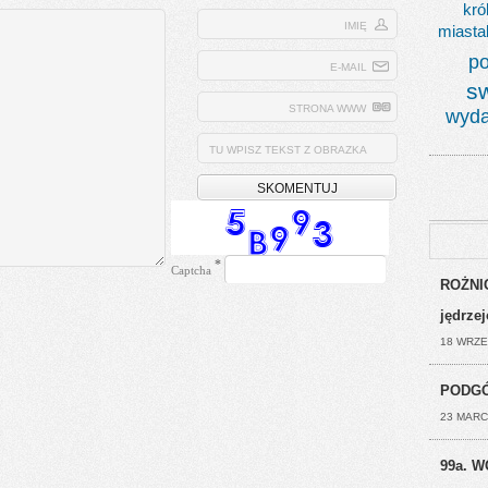
kró
IMIĘ
miasta
po
E-MAIL
s
STRONA WWW
wyda
TU WPISZ TEKST Z OBRAZKA
*
Captcha
ROŻNIC
jędrze
18 WRZE
PODGÓ
23 MARC
99a. W