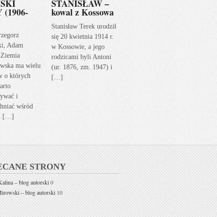
SKI
STANISŁAW –
 (1906-
kowal z Kossowa
Stanisław Terek urodził
rzegorz
się 20 kwietnia 1914 r.
ki, Adam
w Kossowie, a jego
 Ziemia
rodzicami byli Antoni
wska ma wielu
(ur. 1876, zm. 1947) i
w o których
[…]
arto
ywać i
hniać wśród
h […]
ECANE STRONY
alina – blog autorski
0
rowski – blog autorski
10