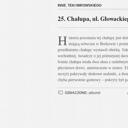
INNE
,
TEKI MIROWSKIEGO
25. Chałupa, ul. Głowackie
H
istoria powstania tej chałupy jest d
stojącą wówczas w Borkowie i przen
przedłużeniu chałupy wystawił obórkę. Szk
wschodniej, świadczy o jej późniejszej dac
frontu chałupa miała dwa okna z ozdobnym
płycinowe drzwi, umieszczone w sionce. E
szczyt) pokrywały deskowe szalunki, a dw
chyba pierwotnie gontowy – pokryty był p
OZNACZONE:
albumd