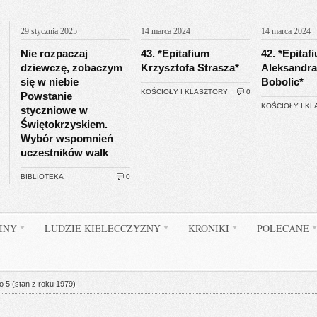
29 stycznia 2025
14 marca 2024
14 marca 2024
Nie rozpaczaj
43. *Epitafium
42. *Epitaf
dziewczę, zobaczym
Krzysztofa Strasza*
Aleksandra
się w niebie
Bobolic*
KOŚCIOŁY I KLASZTORY
0
Powstanie
KOŚCIOŁY I K
styczniowe w
Świętokrzyskiem.
Wybór wspomnień
uczestników walk
BIBLIOTEKA
0
INY
LUDZIE KIELECCZYZNY
KRONIKI
POLECANE
o 5 (stan z roku 1979)