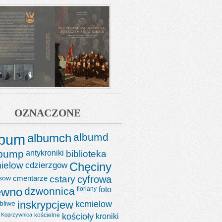
OZNACZONE
lbum
albumch
albumd
lbump
antykroniki
biblioteka
ielow
cdzierzgow
Chęciny
sow
cmentarze
cstary
cyfrowa
ewno
dzwonnica
floriany
foto
bliwe
inskrypcjew
kcmielow
Koprzywnica
kościelne
kościoły
kroniki