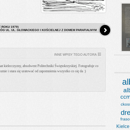
Z ROKU 1979)
RÓG UL. UL. GŁOWACKIEGO I KOŚCIELNEJ Z DOMEM PARAFIALNYM
INNE WPISY TEGO AUTORA
t kielecczyzny, absolwent Politechniki Świętokrzyskiej. Fotografuje co
k umie i stara się uratować od zapomnienia wszystko co się da :)
a
a
ccm
ckos
dr
fraso
Kielce