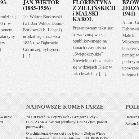
93-
JAN WIKTOR
FLORENTYNA
BZOW
(1885-1956)
Z ZIELIŃSKICH
JERZY
i MALSKI
1941)
rodził się
Jan Wiktor Borkowski
KAROL
Autor: G
93 r. w
(wł. Jan Wiktor Dunin-
Prezentowany tekst jest
Dąbrows
ł synem
Borkowski h. Łabędź)
rozszerzoną wersją
Malicki
atarzyny
urodził się 7 czerwca
opublikowanego na
Włoszczo
rzy
1885 r. w Dąbrowie
łamach czasopisma
bohateró
]
Górniczej, był synem
„Świętokrzyskie”
pamięć w
[…]
Niewiele osób zapisało
podtrzym
się w dziejach Kielc w
upowszec
tak chwalebny […]
kolejnyc
NAJNOWSZE KOMENTARZE
POL
owstanie
700 lat Parafii w Pełczyskach - Grzegorz Cichy
-
Dariusz K
eń
PEŁCZYSKA Kościół parafialny. Gmina Złota, powiat
Roman Mi
pińczowski.
O architekturze dworskiej i nie tylko w Złotym Wieku
Rzeczpospolitej – Sztuka Architektury
-
33. PIÓRKÓW.