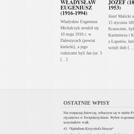
WŁADYSŁAW
JÓZEF (18
EUGENIUSZ
1953)
(1916-1994)
Józef Malicki u
Władysław Eugeniusz
15 stycznia 18
Michalczyk urodził się
Krasocinie, by
10 maja 1916 r. w
Kazimierza i K
Daleszycach (powiat
z Łapotów, któ
kielecki), a jego
wzięli ślub […
rodzicami byli Jan (ur. 3
[…]
OSTATNIE WPISY
Nie rozpaczaj dziewczę, zobaczym się w niebie P
styczniowe w Świętokrzyskiem. Wybór wspomni
uczestników walk
43. *Epitafium Krzysztofa Strasza*