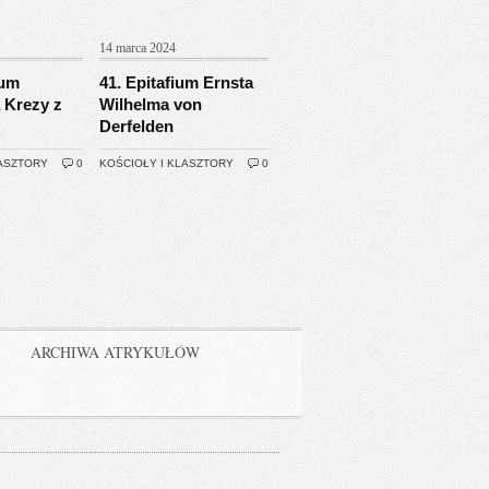
14 marca 2024
ium
41. Epitafium Ernsta
 Krezy z
Wilhelma von
Derfelden
LASZTORY
0
KOŚCIOŁY I KLASZTORY
0
ARCHIWA ATRYKUŁÓW