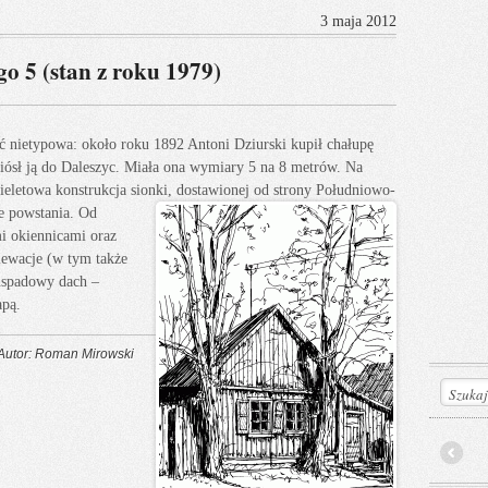
3 maja 2012
go 5 (stan z roku 1979)
ość nietypowa: około roku 1892 Antoni Dziurski kupił chałupę
iósł ją do Daleszyc. Miała ona wymiary 5 na 8 metrów. Na
ieletowa konstrukcja sionki, dostawionej od strony Południowo-
ie powsta
nia. Od
i okiennicami oraz
lewacje (w tym także
uspadowy dach –
apą.
Autor: Roman Mirowski
Prev