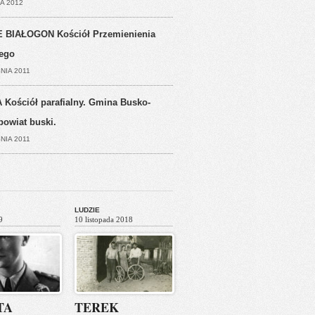
A 2012
 BIAŁOGON Kościół Przemienienia
ego
NIA 2011
 Kościół parafialny. Gmina Busko-
powiat buski.
NIA 2011
LUDZIE
9
10 listopada 2018
TA
TEREK