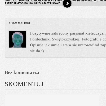
2014.12.21. MORAWICA. SPOTKANIE POPULARNO-NAUKOWE PT. RENOWACJA ZABY
PARAFIALNEGO PW. ŚW. MIKOŁAJA W LISOWIE
ADAM MALICKI
Pozytywnie zakręcony pasjonat kielecczyzn
Politechniki Świętokrzyskiej. Fotografuje co
Opisuje jak umie i stara się uratować od z
się da :)
Bez komentarza
SKOMENTUJ