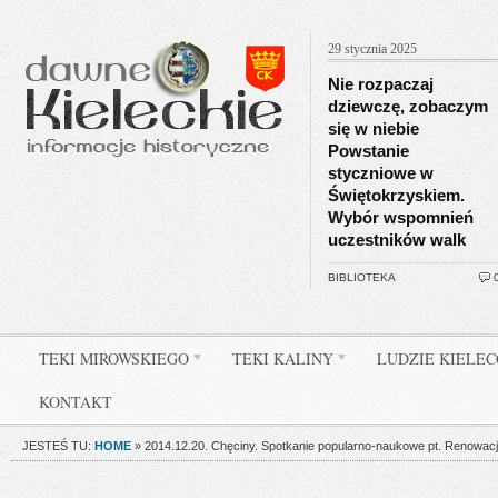
29 stycznia 2025
Nie rozpaczaj
dziewczę, zobaczym
się w niebie
Powstanie
styczniowe w
Świętokrzyskiem.
Wybór wspomnień
uczestników walk
BIBLIOTEKA
TEKI MIROWSKIEGO
TEKI KALINY
LUDZIE KIELE
KONTAKT
JESTEŚ TU:
HOME
»
2014.12.20. Chęciny. Spotkanie popularno-naukowe pt. Renowacja