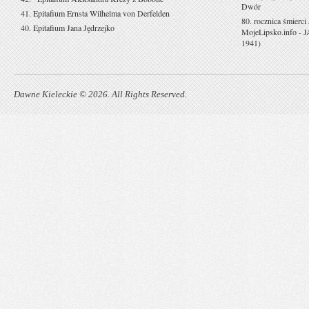
Dwór
41. Epitafium Ernsta Wilhelma von Derfelden
80. rocznica śmierci
40. Epitafium Jana Jędrzejko
MojeLipsko.info
-
J
1941)
Dawne Kieleckie © 2026. All Rights Reserved.