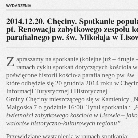
WYDARZENIA
2014.12.20. Chęciny. Spotkanie popu
pt. Renowacja zabytkowego zespołu ko
parafialnego pw. św. Mikołaja w Liso
Z
apraszamy na spotkanie (kolejne już – drugie 
ramach cyklu spotkań dotyczących kościoła w
poświęcone historii kościoła parafialnego pw. św
które odbędzie się 20 grudnia 2014 roku w Chęc
Informacji Turystycznej i Historycznej
Gminy Chęciny mieszczącego się w Kamienicy „N
Małgoska 7 o godzinie 16:00. Tytuł spotkania : „
P
świetności zabytkowego kościoła w Lisowie – jak
walorów historyczno-kulturowych regionu”
.
Przewidziane wystąpienia w ramach spotkania: