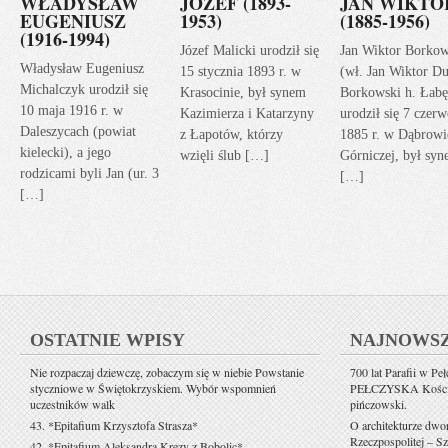
WŁADYSŁAW
JÓZEF (1893-
JAN WIKTO
EUGENIUSZ
1953)
(1885-1956)
(1916-1994)
Józef Malicki urodził się
Jan Wiktor Borkow
Władysław Eugeniusz
15 stycznia 1893 r. w
(wł. Jan Wiktor Du
Michalczyk urodził się
Krasocinie, był synem
Borkowski h. Łabę
10 maja 1916 r. w
Kazimierza i Katarzyny
urodził się 7 czerw
Daleszycach (powiat
z Łapotów, którzy
1885 r. w Dąbrowi
kielecki), a jego
wzięli ślub […]
Górniczej, był sy
rodzicami byli Jan (ur. 3
[…]
[…]
OSTATNIE WPISY
NAJNOWS
Nie rozpaczaj dziewczę, zobaczym się w niebie Powstanie
700 lat Parafii w Pe
styczniowe w Świętokrzyskiem. Wybór wspomnień
PEŁCZYSKA Kościół 
uczestników walk
pińczowski.
43. *Epitafium Krzysztofa Strasza*
O architekturze dwo
Rzeczpospolitej – Sz
42. *Epitafium Aleksandra Krezy z Bobolic*