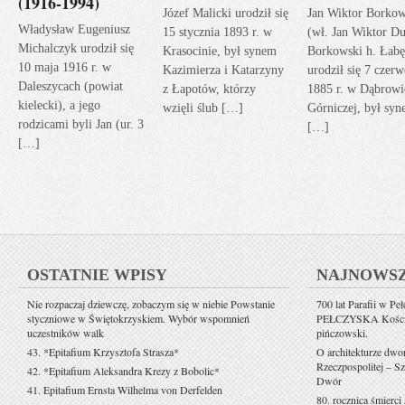
(1916-1994)
Józef Malicki urodził się
Jan Wiktor Borkow
Władysław Eugeniusz
15 stycznia 1893 r. w
(wł. Jan Wiktor Du
Michalczyk urodził się
Krasocinie, był synem
Borkowski h. Łabę
10 maja 1916 r. w
Kazimierza i Katarzyny
urodził się 7 czerw
Daleszycach (powiat
z Łapotów, którzy
1885 r. w Dąbrowi
kielecki), a jego
wzięli ślub […]
Górniczej, był sy
rodzicami byli Jan (ur. 3
[…]
[…]
OSTATNIE WPISY
NAJNOWS
Nie rozpaczaj dziewczę, zobaczym się w niebie Powstanie
700 lat Parafii w Pe
styczniowe w Świętokrzyskiem. Wybór wspomnień
PEŁCZYSKA Kościół 
uczestników walk
pińczowski.
43. *Epitafium Krzysztofa Strasza*
O architekturze dwo
Rzeczpospolitej – Sz
42. *Epitafium Aleksandra Krezy z Bobolic*
Dwór
41. Epitafium Ernsta Wilhelma von Derfelden
80. rocznica śmierci