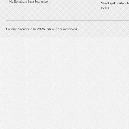
40. Epitafium Jana Jędrzejko
MojeLipsko.info
-
J
1941)
Dawne Kieleckie © 2026. All Rights Reserved.