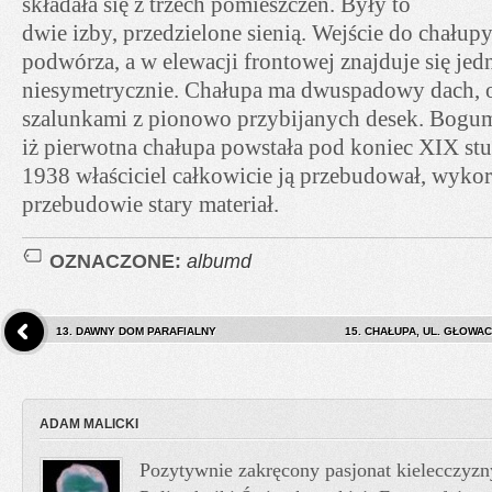
składała się z trzech pomieszczeń. Były to
dwie izby, przedzielone sienią. Wejście do chałup
podwórza, a w elewacji frontowej znajduje się je
niesymetrycznie. Chałupa ma dwuspadowy dach, o
szalunkami z pionowo przybijanych desek. Bogu
iż pierwotna chałupa powstała pod koniec XIX stu
1938 właściciel całkowicie ją przebudował, wykor
przebudowie stary materiał.
OZNACZONE:
albumd
13. DAWNY DOM PARAFIALNY
15. CHAŁUPA, UL. GŁOWAC
ADAM MALICKI
Pozytywnie zakręcony pasjonat kielecczyzn