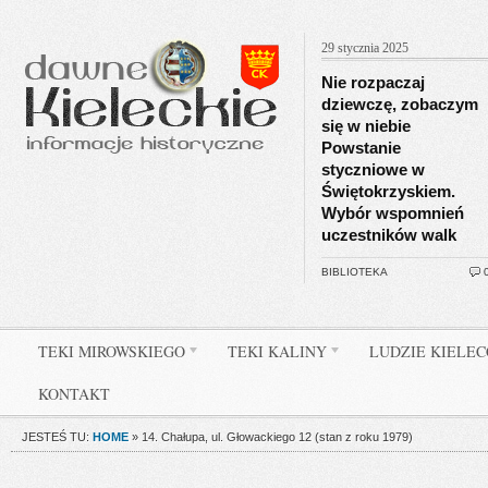
29 stycznia 2025
Nie rozpaczaj
dziewczę, zobaczym
się w niebie
Powstanie
styczniowe w
Świętokrzyskiem.
Wybór wspomnień
uczestników walk
BIBLIOTEKA
TEKI MIROWSKIEGO
TEKI KALINY
LUDZIE KIELE
KONTAKT
JESTEŚ TU:
HOME
»
14. Chałupa, ul. Głowackiego 12 (stan z roku 1979)