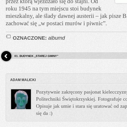
przez którą wjeżdżało się do stajni. Od
roku 1945 na tym miejscu stoi budynek
mieszkalny, ale ślady dawnej austerii – jak pisze
zachować się „w postaci murów i piwnic”.
OZNACZONE:
albumd
01. BUDYNEK „STAREJ GMINY”
ADAM MALICKI
Pozytywnie zakręcony pasjonat kielecczyzn
Politechniki Świętokrzyskiej. Fotografuje co
Opisuje jak umie i stara się uratować od z
się da :)