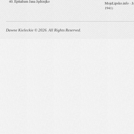
40. Epitafium Jana Jędrzejko
MojeLipsko.info
-
J
1941)
Dawne Kieleckie © 2026. All Rights Reserved.