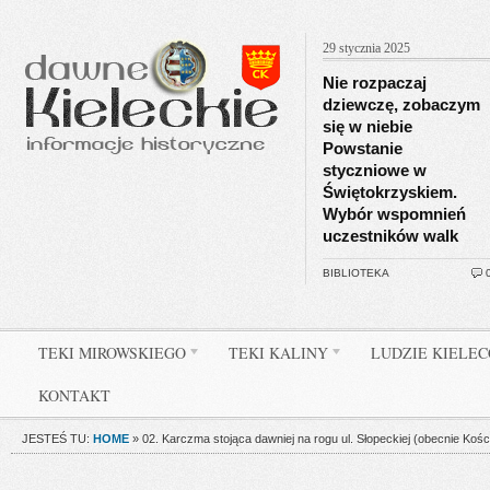
29 stycznia 2025
Nie rozpaczaj
dziewczę, zobaczym
się w niebie
Powstanie
styczniowe w
Świętokrzyskiem.
Wybór wspomnień
uczestników walk
BIBLIOTEKA
TEKI MIROWSKIEGO
TEKI KALINY
LUDZIE KIELE
KONTAKT
JESTEŚ TU:
HOME
»
02. Karczma stojąca dawniej na rogu ul. Słopeckiej (obecnie Kośc