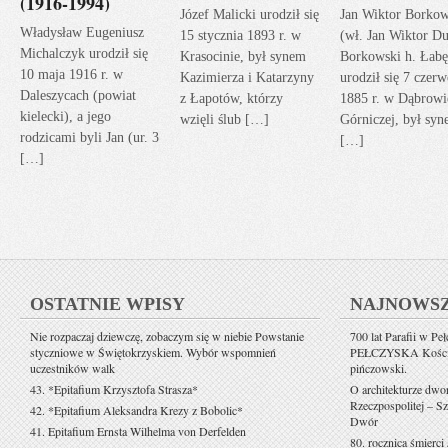
(1916-1994)
Józef Malicki urodził się
Jan Wiktor Borkow
Władysław Eugeniusz
15 stycznia 1893 r. w
(wł. Jan Wiktor Du
Michalczyk urodził się
Krasocinie, był synem
Borkowski h. Łabę
10 maja 1916 r. w
Kazimierza i Katarzyny
urodził się 7 czerw
Daleszycach (powiat
z Łapotów, którzy
1885 r. w Dąbrowi
kielecki), a jego
wzięli ślub […]
Górniczej, był sy
rodzicami byli Jan (ur. 3
[…]
[…]
OSTATNIE WPISY
NAJNOWS
Nie rozpaczaj dziewczę, zobaczym się w niebie Powstanie
700 lat Parafii w Pe
styczniowe w Świętokrzyskiem. Wybór wspomnień
PEŁCZYSKA Kościół 
uczestników walk
pińczowski.
43. *Epitafium Krzysztofa Strasza*
O architekturze dwo
Rzeczpospolitej – Sz
42. *Epitafium Aleksandra Krezy z Bobolic*
Dwór
41. Epitafium Ernsta Wilhelma von Derfelden
80. rocznica śmierci