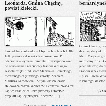
Leonarda. Gmina Chęciny,
bernardyne
powiat kielecki.
Gmina Chęciny, powi
Kościół franciszkański w Chęcinach w latach 1581-
dawniej klarysek. 
1603 pozostawał w rękach innowierców. Po
Marii Magdaleny, m
odebraniu – wymagał remontu. Przystąpiono więc
murowany z ok. XVI
do odnowienia i rozbudowy franciszkańskiego
jeden klasztor, do 
zespołu dzięki funduszom Stanisława Branickiego,
Franciszkanek zwan
ówczesnego chęcińskiego starosty. Zdaniem
– pisze Rawita Wit
Mariusza Karpowicza – w tym właśnie czasie
Kseni tego klasztor
zbudowana została kaplica św. Leonarda, zwana też
kaplicą Branickich. Jako pierwszy autorstwo
0 
projektu kaplicy przypisał Kacprowi […]