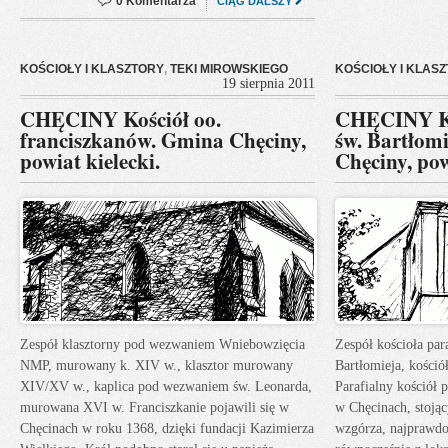
0 Komentarza
CIĄG DALSZY
KOŚCIOŁY I KLASZTORY
,
TEKI MIROWSKIEGO
KOŚCIOŁY I KLAS
19 sierpnia 2011
CHĘCINY Kościół oo.
CHĘCINY Ko
franciszkanów. Gmina Chęciny,
św. Bartłom
powiat kielecki.
Chęciny, pow
Zespół klasztorny pod wezwaniem Wniebowzięcia
Zespół kościoła pa
NMP, murowany k. XIV w., klasztor murowany
Bartłomieja, kości
XIV/XV w., kaplica pod wezwaniem św. Leonarda,
Parafialny kościół
murowana XVI w. Franciszkanie pojawili się w
w Chęcinach, stoją
Chęcinach w roku 1368, dzięki fundacji Kazimierza
wzgórza, najprawdo