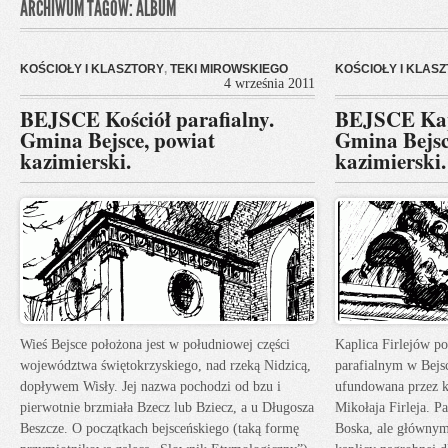
ARCHIWUM TAGÓW: ALBUM
KOŚCIOŁY I KLASZTORY
,
TEKI MIROWSKIEGO
KOŚCIOŁY I KLAS
4 września 2011
BEJSCE Kościół parafialny.
BEJSCE Kapl
Gmina Bejsce, powiat
Gmina Bejsc
kazimierski.
kazimierski.
Wieś Bejsce położona jest w południowej części
Kaplica Firlejów po
województwa świętokrzyskiego, nad rzeką Nidzicą,
parafialnym w Bejs
dopływem Wisły. Jej nazwa pochodzi od bzu i
ufundowana przez 
pierwotnie brzmiała Bzecz lub Bziecz, a u Długosza
Mikołaja Firleja. P
Beszcze. O początkach bejsceńskiego (taką formę
Boska, ale głównym 