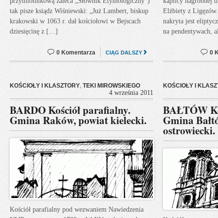
przymiotnikową zaleca „Słownik Etymologiczny”)
kaplicy nagrobnej d
tak pisze ksiądz Wiśniewski: „Już Lambert, biskup
Elżbiety z Ligęzów
krakowski w 1063 r. dał kościołowi w Bejscach
nakryta jest elipty
dziesięcinę z […]
na pendentywach, a
0 Komentarza
0 
CIĄG DALSZY
KOŚCIOŁY I KLASZTORY
,
TEKI MIROWSKIEGO
KOŚCIOŁY I KLAS
4 września 2011
BARDO Kościół parafialny.
BAŁTÓW Kośc
Gmina Raków, powiat kielecki.
Gmina Bałtó
ostrowiecki.
Kościół parafialny pod wezwaniem Nawiedzenia