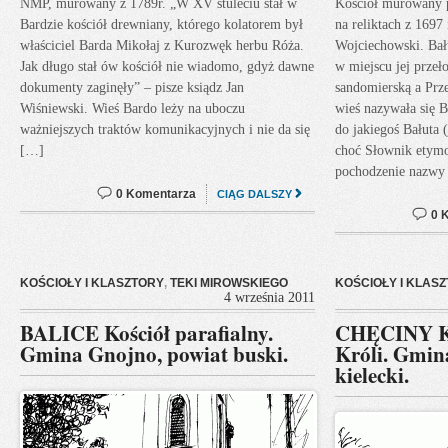
NMP, murowany z 1789r. „W XV stuleciu stał w
Kościół murowany p
Bardzie kościół drewniany, którego kolatorem był
na reliktach z 1697 
właściciel Barda Mikołaj z Kurozwęk herbu Róża.
Wojciechowski. Bał
Jak długo stał ów kościół nie wiadomo, gdyż dawne
w miejscu jej prz
dokumenty zaginęły” – pisze ksiądz Jan
sandomierską a Prz
Wiśniewski. Wieś Bardo leży na uboczu
wieś nazywała się B
ważniejszych traktów komunikacyjnych i nie da się
do jakiegoś Bałuta 
[…]
choć Słownik etymo
pochodzenie nazwy
0 Komentarza
CIĄG DALSZY
0 
KOŚCIOŁY I KLASZTORY
,
TEKI MIROWSKIEGO
KOŚCIOŁY I KLAS
4 września 2011
BALICE Kościół parafialny.
CHĘCINY Ka
Gmina Gnojno, powiat buski.
Króli. Gmin
kielecki.