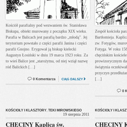
Kościół parafialny pod wezwaniem św. Stanisława
Biskupa, obiekt murowany z początku XIX wieku.
Zespół kościoła pa
Parafia w Balicach jest parafią bardzo „młodą”. Jej
Bartłomieja. Kapli
terytorium powstało z części parafii Janina i części
zw. Fotygów, murow
parafii Gnojno. Erygował ją biskup kielecki
Fotyga. W roku 158
Augustyn Łosiński w dniu 19 marca 1923 roku. Za
chęcińskim kościel
to wieś Balice jest „starożytna, od niej wziął nazwę
prowizorycznym dac
ród Balickich […]
świątynia oczekiwa
przyczyn przedłużan
[…]
0 Komentarza
CIĄG DALSZY
0 
KOŚCIOŁY I KLASZTORY
,
TEKI MIROWSKIEGO
KOŚCIOŁY I KLAS
19 sierpnia 2011
CHĘCINY Kaplica św.
CHĘCINY Koś