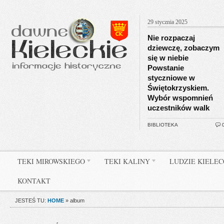
29 stycznia 2025
Nie rozpaczaj
dziewczę, zobaczym
się w niebie
Powstanie
styczniowe w
Świętokrzyskiem.
Wybór wspomnień
uczestników walk
BIBLIOTEKA
TEKI MIROWSKIEGO
TEKI KALINY
LUDZIE KIELE
KONTAKT
JESTEŚ TU:
HOME
»
album