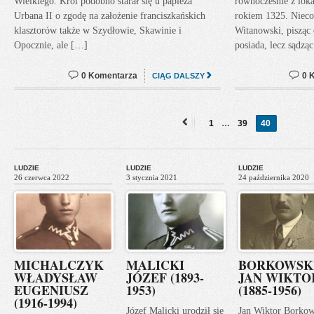
Wielkiego. Król podobno starał się u papieża
równocześnie z loka
Urbana II o zgodę na założenie franciszkańskich
rokiem 1325. Nieco 
klasztorów także w Szydłowie, Skawinie i
Witanowski, pisząc 
Opocznie, ale […]
posiada, lecz sądzą
0 Komentarza
0 
CIĄG DALSZY
1
…
39
40
«
Previous
LUDZIE
LUDZIE
LUDZIE
26 czerwca 2022
3 stycznia 2021
24 października 2020
MICHALCZYK
MALICKI
BORKOWSK
WŁADYSŁAW
JÓZEF (1893-
JAN WIKTO
EUGENIUSZ
1953)
(1885-1956)
(1916-1994)
Józef Malicki urodził się
Jan Wiktor Borkow