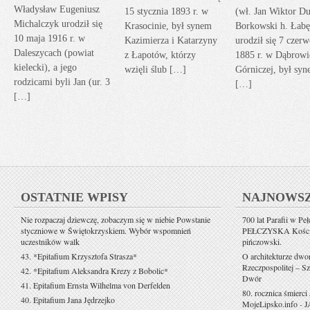
Władysław Eugeniusz
15 stycznia 1893 r. w
(wł. Jan Wiktor Du
Michalczyk urodził się
Krasocinie, był synem
Borkowski h. Łabę
10 maja 1916 r. w
Kazimierza i Katarzyny
urodził się 7 czerw
Daleszycach (powiat
z Łapotów, którzy
1885 r. w Dąbrowi
kielecki), a jego
wzięli ślub […]
Górniczej, był sy
rodzicami byli Jan (ur. 3
[…]
[…]
OSTATNIE WPISY
NAJNOWS
Nie rozpaczaj dziewczę, zobaczym się w niebie Powstanie
700 lat Parafii w Pe
styczniowe w Świętokrzyskiem. Wybór wspomnień
PEŁCZYSKA Kościół 
uczestników walk
pińczowski.
43. *Epitafium Krzysztofa Strasza*
O architekturze dwo
Rzeczpospolitej – Sz
42. *Epitafium Aleksandra Krezy z Bobolic*
Dwór
41. Epitafium Ernsta Wilhelma von Derfelden
80. rocznica śmierci
40. Epitafium Jana Jędrzejko
MojeLipsko.info
-
J