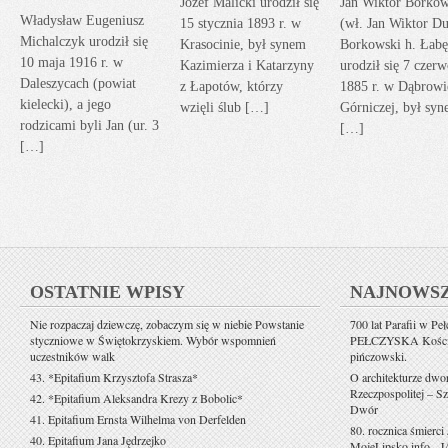
Józef Malicki urodził się
Jan Wiktor Borkow
Władysław Eugeniusz
15 stycznia 1893 r. w
(wł. Jan Wiktor Du
Michalczyk urodził się
Krasocinie, był synem
Borkowski h. Łabę
10 maja 1916 r. w
Kazimierza i Katarzyny
urodził się 7 czerw
Daleszycach (powiat
z Łapotów, którzy
1885 r. w Dąbrowi
kielecki), a jego
wzięli ślub […]
Górniczej, był sy
rodzicami byli Jan (ur. 3
[…]
[…]
OSTATNIE WPISY
NAJNOWS
Nie rozpaczaj dziewczę, zobaczym się w niebie Powstanie
700 lat Parafii w Pe
styczniowe w Świętokrzyskiem. Wybór wspomnień
PEŁCZYSKA Kościół 
uczestników walk
pińczowski.
43. *Epitafium Krzysztofa Strasza*
O architekturze dwo
Rzeczpospolitej – Sz
42. *Epitafium Aleksandra Krezy z Bobolic*
Dwór
41. Epitafium Ernsta Wilhelma von Derfelden
80. rocznica śmierci
40. Epitafium Jana Jędrzejko
MojeLipsko.info
-
J