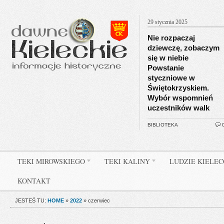
29 stycznia 2025
Nie rozpaczaj
dziewczę, zobaczym
się w niebie
Powstanie
styczniowe w
Świętokrzyskiem.
Wybór wspomnień
uczestników walk
BIBLIOTEKA
TEKI MIROWSKIEGO
TEKI KALINY
LUDZIE KIELE
KONTAKT
JESTEŚ TU:
HOME
»
2022
»
czerwiec