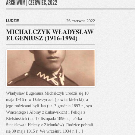
ARCHIWUM | CZERWIEC, 2022
LUDZIE
26 czerwca 2022
MICHALCZYK WŁADYSŁAW
EUGENIUSZ (1916-1994)
Władysław Eugeniusz Michalczyk urodził się 10
maja 1916 r. w Daleszycach (powiat kielecki), a
jego rodzicami byli Jan (ur. 3 grudnia 1893 r., syn
Wincentego i Albiny z Łukawskich) i Felicja z
Kielsińskich (ur. 17 listopada 1896 r., córka
Stanisława i Heleny z Zielonków). Rodzice pobrali
się 30 maja 1915 r. We wrześniu 1934 r. […]