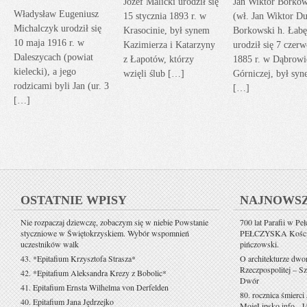
Józef Malicki urodził się
Jan Wiktor Borkow
Władysław Eugeniusz
15 stycznia 1893 r. w
(wł. Jan Wiktor Du
Michalczyk urodził się
Krasocinie, był synem
Borkowski h. Łabę
10 maja 1916 r. w
Kazimierza i Katarzyny
urodził się 7 czerw
Daleszycach (powiat
z Łapotów, którzy
1885 r. w Dąbrowi
kielecki), a jego
wzięli ślub […]
Górniczej, był sy
rodzicami byli Jan (ur. 3
[…]
[…]
OSTATNIE WPISY
NAJNOWS
Nie rozpaczaj dziewczę, zobaczym się w niebie Powstanie
700 lat Parafii w Pe
styczniowe w Świętokrzyskiem. Wybór wspomnień
PEŁCZYSKA Kościół 
uczestników walk
pińczowski.
43. *Epitafium Krzysztofa Strasza*
O architekturze dwo
Rzeczpospolitej – Sz
42. *Epitafium Aleksandra Krezy z Bobolic*
Dwór
41. Epitafium Ernsta Wilhelma von Derfelden
80. rocznica śmierci
40. Epitafium Jana Jędrzejko
MojeLipsko.info
-
J