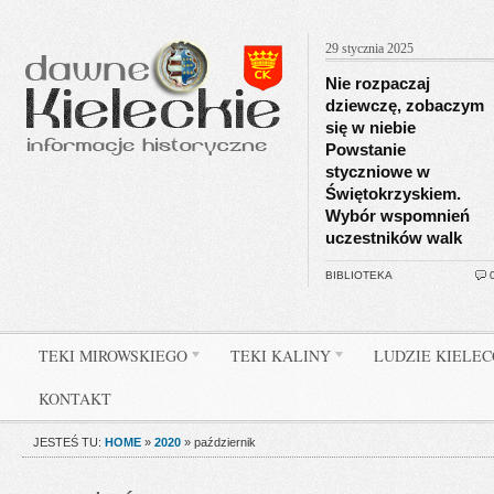
29 stycznia 2025
Nie rozpaczaj
dziewczę, zobaczym
się w niebie
Powstanie
styczniowe w
Świętokrzyskiem.
Wybór wspomnień
uczestników walk
BIBLIOTEKA
TEKI MIROWSKIEGO
TEKI KALINY
LUDZIE KIELE
KONTAKT
JESTEŚ TU:
HOME
»
2020
»
październik