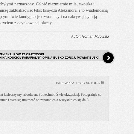
chyłymi naznaczony. Całość niezmiernie miła, swojska i
szę zaktualizować tekst księ-dza Aleksandra, i to wiadomością
ającym dwie kondygnacje dzwonnicy i na nakrywającym ją
kryciem z ocynkowanej blachy.
Autor: Roman Mirowski
WANISKA, POWIAT OPATOWSKI.
NINA KOŚCIÓŁ PARAFIALNY. GMINA BUSKO-ZDRÓJ, POWIAT BUSKI.
INNE WPISY TEGO AUTORA
t kielecczyzny, absolwent Politechniki Świętokrzyskiej. Fotografuje co
k umie i stara się uratować od zapomnienia wszystko co się da :)