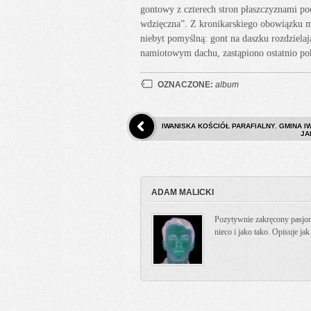
gontowy z czterech stron płaszczyznami po
wdzięczna”. Z kronikarskiego obowiązku mu
niebyt pomyślną: gont na daszku rozdziel
namiotowym dachu, zastąpiono ostatnio po
OZNACZONE:
album
IWANISKA KOŚCIÓŁ PARAFIALNY. GMINA I
JA
ADAM MALICKI
Pozytywnie zakręcony pasjona
nieco i jako tako. Opisuje ja