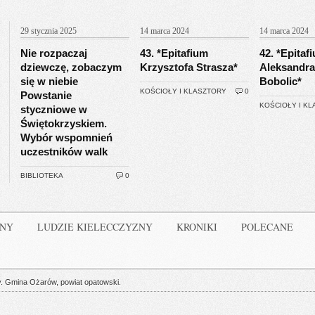
29 stycznia 2025
14 marca 2024
14 marca 2024
Nie rozpaczaj
43. *Epitafium
42. *Epitaf
dziewczę, zobaczym
Krzysztofa Strasza*
Aleksandra
się w niebie
Bobolic*
KOŚCIOŁY I KLASZTORY
0
Powstanie
KOŚCIOŁY I K
styczniowe w
Świętokrzyskiem.
Wybór wspomnień
uczestników walk
BIBLIOTEKA
0
INY
LUDZIE KIELECCZYZNY
KRONIKI
POLECANE
. Gmina Ożarów, powiat opatowski.