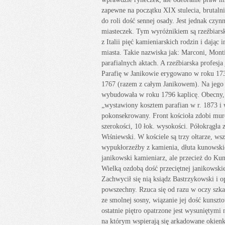
zapewne na początku XIX stulecia, brutaln
do roli dość sennej osady. Jest jednak cz
miasteczek. Tym wyróżnikiem są rzeźbiarsk
z Italii pięć kamieniarskich rodzin i dają
miasta. Takie nazwiska jak: Marconi, Monti
parafialnych aktach. A rzeźbiarska profesja
Parafię w Janikowie erygowano w roku 173
1767 (razem z całym Janikowem). Na jego m
wybudowała w roku 1796 kaplicę. Obecny,
„wystawiony kosztem parafian w r. 1873 i 
pokonsekrowany. Front kościoła zdobi muro
szerokości, 10 łok. wysokości. Półokrągła z
Wiśniewski. W kościele są trzy ołtarze, ws
wypukłorzeźby z kamienia, dłuta kunowskie
janikowski kamieniarz, ale przecież do Kuno
Wielką ozdobą dość przeciętnej janikowskie
Zachwycił się nią ksiądz Bastrzykowski i o
powszechny. Rzuca się od razu w oczy szka
ze smolnej sosny, wiązanie jej dość kunsz
ostatnie piętro opatrzone jest wysuniętym
na którym wspierają się arkadowane okienk