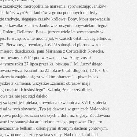
ie zakończyło metropolitalne marzenia, sprowadzając Janików
ynnik, który wyróżnia Janików z grona podobnych mu byłych
ie tradycje, sięgające czasów królowej Bony, która sprowadziła
c im po kawałku ziemi w Janikowie, uczyniła obywatelami tegoż
, Roletti, Dellarosa, Bias – jeszcze wiele lat występowały w
 jest tu wciąż równie modna jak w czasach ostatnich Jagiellonów.
7. Pierwotny, drewniany kościół spłonął od pioruna w roku
iejscu dziedziczka, pani Marianna z Corticellich Kostecka,
 murowany kościół pod wezwaniem św. Anny, został
w tymże roku 27 lipca przez ks. biskupa J. M. Juszyńskiego
wana wieża. Kościół ma 23 łokcie 6 cali długości, 12 łok. 6 c.
akrystia znajduje się za wielkim ołtarzem” – pisze ksiądz
zystkie z kamienia, wszystkie „zamiast obrazów mają
go majstra Kłosińskiego”. Szkoda, że nie rzeźbił ich
wa też nie jest stąd daleko.
j świątyni jest piękna, drewniana dzwonnica z XVIII stulecia.
pisał w tych słowach: „Typ jej dawny i w granicach Małopolski
rpowa pochyłość ścian szerszych u dołu niż u góry. Zbudowana
towne i ze stanowiska architektonicznego poprawne. Dopiero
i nieznacznie belkami, osłoniętymi stromym dachem gontowym,
a, zwrócone na cztery świata strony. Nad okienkami dach