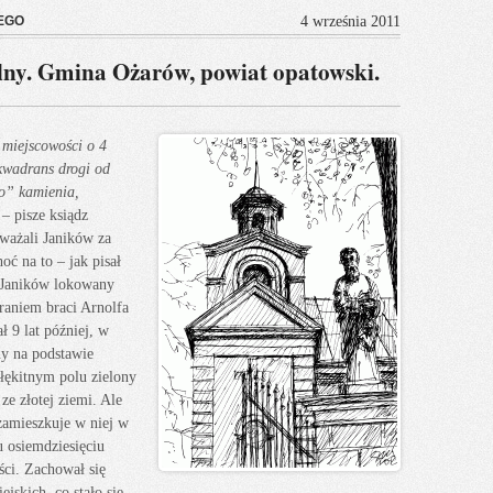
EGO
4 września 2011
ny. Gmina Ożarów, powiat opatowski.
 miejscowości o 4
kwadrans drogi od
go” kamienia,
 – pisze ksiądz
ważali Janików za
oć na to – jak pisał
 Janików lokowany
raniem braci Arnolfa
 9 lat później, w
y na podstawie
błękitnym polu zielony
e złotej ziemi. Ale
 zamieszkuje w niej w
u osiemdziesięciu
ści. Zachował się
jskich, co stało się