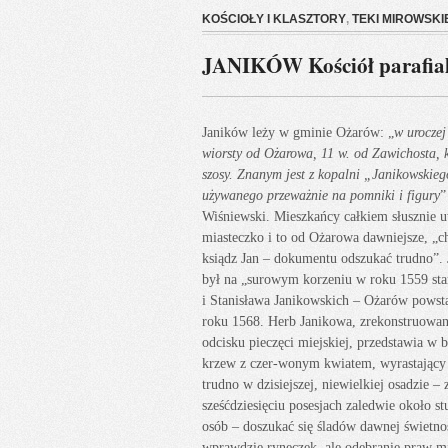
KOŚCIOŁY I KLASZTORY
,
TEKI MIROWSKI
JANIKÓW Kościół parafial
Janików leży w gminie Ożarów: „
w uroczej
wiorsty od Ożarowa, 11 w. od Zawichosta, 
szosy. Znanym jest z kopalni „Janikowskie
używanego przeważnie na pomniki i figury
”
Wiśniewski. Mieszkańcy całkiem słusznie u
miasteczko i to od Ożarowa dawniejsze, „ch
ksiądz Jan – dokumentu odszukać trudno”.
był na „surowym korzeniu w roku 1559 sta
i Stanisława Janikowskich – Ożarów powstał
roku 1568. Herb Janikowa, zrekonstruowan
odcisku pieczęci miejskiej, przedstawia w 
krzew z czer-wonym kwiatem, wyrastający z
trudno w dzisiejszej, niewielkiej osadzie –
sześćdziesięciu posesjach zaledwie około st
osób – doszukać się śladów dawnej świetno
wprawdzie ryneczek, ale odebranie praw mie