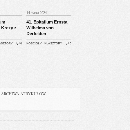
14 marca 2024
ium
41. Epitafium Ernsta
 Krezy z
Wilhelma von
Derfelden
LASZTORY
0
KOŚCIOŁY I KLASZTORY
0
ARCHIWA ATRYKUŁÓW