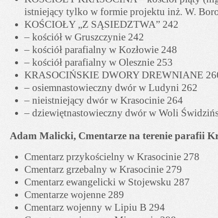
istniejący tylko w formie projektu inż. W. Bo
KOŚCIOŁY „Z SĄSIEDZTWA” 242
– kościół w Gruszczynie 242
– kościół parafialny w Kozłowie 248
– kościół parafialny w Olesznie 253
KRASOCIŃSKIE DWORY DREWNIANE 26
– osiemnastowieczny dwór w Ludyni 262
– nieistniejący dwór w Krasocinie 264
– dziewiętnastowieczny dwór w Woli Świdzińs
Adam Malicki, Cmentarze na terenie parafii K
Cmentarz przykościelny w Krasocinie 278
Cmentarz grzebalny w Krasocinie 279
Cmentarz ewangelicki w Stojewsku 287
Cmentarze wojenne 289
Cmentarz wojenny w Lipiu B 294