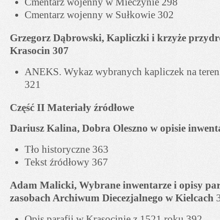
Cmentarz wojenny w Mieczynie 298
Cmentarz wojenny w Sułkowie 302
Grzegorz Dąbrowski, Kapliczki i krzyże przyd
Krasocin 307
ANEKS. Wykaz wybranych kapliczek na teren
321
Część II Materiały źródłowe
Dariusz Kalina, Dobra Oleszno w opisie inwenta
Tło historyczne 363
Tekst źródłowy 367
Adam Malicki, Wybrane inwentarze i opisy par
zasobach Archiwum Diecezjalnego w Kielcach
3
Opis parafii w Krasocinie z 1521 roku 392