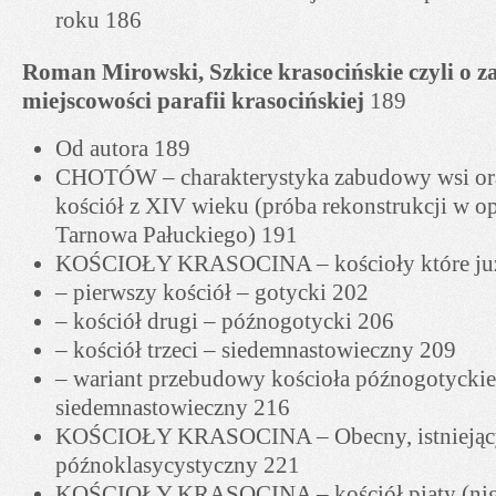
roku 186
Roman Mirowski, Szkice krasocińskie czyli o 
miejscowości parafii krasocińskiej
189
Od autora 189
CHOTÓW – charakterystyka zabudowy wsi oraz
kościół z XIV wieku (próba rekonstrukcji w op
Tarnowa Pałuckiego) 191
KOŚCIOŁY KRASOCINA – kościoły które już n
– pierwszy kościół – gotycki 202
– kościół drugi – późnogotycki 206
– kościół trzeci – siedemnastowieczny 209
– wariant przebudowy kościoła późnogotycki
siedemnastowieczny 216
KOŚCIOŁY KRASOCINA – Obecny, istniejący 
późnoklasycystyczny 221
KOŚCIOŁY KRASOCINA – kościół piąty (nig