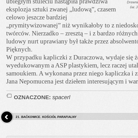
ubiegłym stuleciu nastąpiła prawdziwa
Drewni
św. 
eksplozja sztuki zwanej „ludową”, czasem
celowo jeszcze bardziej
„prymitywizowanej” niż wynikałoby to z niedosko
twórców. Nierzadko – zresztą – i z bardzo różnych
ludowy nurt uprawiany był także przez absolwen
Pięknych.
W przypadku kapliczki z Duraczowa, wydaje się że 
wyedukowanym a ASP plastykiem, lecz raczej ut
samoukiem. A wykonana przez niego kapliczka i zd
Jana Nepomucena jest dziełem interesującym i wa
OZNACZONE:
spacerl
21. BAĆKOWICE. KOŚCIÓŁ PARAFIALNY