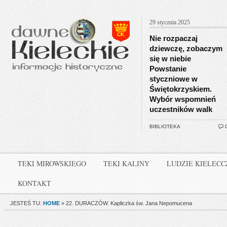
29 stycznia 2025
Nie rozpaczaj
dziewczę, zobaczym
się w niebie
Powstanie
styczniowe w
Świętokrzyskiem.
Wybór wspomnień
uczestników walk
BIBLIOTEKA
TEKI MIROWSKIEGO
TEKI KALINY
LUDZIE KIELEC
KONTAKT
JESTEŚ TU:
HOME
»
22. DURACZÓW. Kapliczka św. Jana Nepomucena